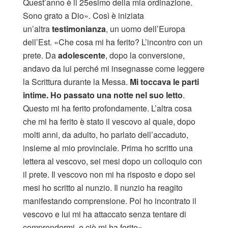
Quest’anno è il 25esimo della mia ordinazione.
Sono grato a Dio». Così è iniziata
un’altra
testimonianza
, un uomo dell’Europa
dell’Est. «Che cosa mi ha ferito? L’incontro con un
prete. Da
adolescente
, dopo la conversione,
andavo da lui perché mi insegnasse come leggere
la Scrittura durante la Messa.
Mi toccava le parti
intime. Ho passato una notte nel suo letto
.
Questo mi ha ferito profondamente. L’altra cosa
che mi ha ferito è stato il vescovo al quale, dopo
molti anni, da adulto, ho parlato dell’accaduto,
insieme al mio provinciale. Prima ho scritto una
lettera al vescovo, sei mesi dopo un colloquio con
il prete. Il vescovo non mi ha risposto e dopo sei
mesi ho scritto al nunzio. Il nunzio ha reagito
manifestando comprensione. Poi ho incontrato il
vescovo e lui mi ha attaccato senza tentare di
comprendermi, e ciò mi ha ferito».