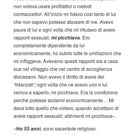
non voleva usare profilattici o metodi
contraccettivi. All’inizio mi fidavo così tanto di lui
che non sapevo potesse abusare di me. Avevo
paura di lui e ogni volta che mi rifiutavo di avere
rapporti sessuali,
mi picchiava
. Ero
completamente dipendente da lui
economicamente, ho subito tutte le umiliazioni che
mi infliggeva. Avevamo questi rapporti sia a casa
sua nel villaggio che nel centro di accoglienza
diocesano. Non avevo il diritto di avere dei
“fidanzati”; ogni volta che ne avevo uno e lui
veniva a saperlo, mi picchiava. Era la condizione
perché potesse aiutarmi economicamente… Mi
dava tutto quello che volevo, quando accettavo di
avere rapporti sessuali; altrimenti mi picchiava».
«
Ho 53 anni
, sono sacerdote religioso.