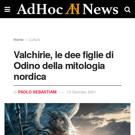
Home
Cultura
Valchirie, le dee figlie di
Odino della mitologia
nordica
PAOLO SEBASTIANI
13 Gennaio 2021
di