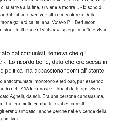
ci si arriva alla fine, si viene a morire». «Io sono di
 Gandhi italiano. Venivo dalla non violenza, dalla
Unione goliardica italiana. Votavo Pli. Berlusconi
tra. Un liberale di sinistra», spiega in un’intervista
nato dai comunisti, temeva che gli
de». Lo ricordo bene, dato che ero scesa in
o politica ma appassionandomi all’istante
smo anticomunista, monotono e tedioso, pur, essendo
uando nel 1993 lo conosce, Urbani da tempo vive a
ato Agnelli, da soli. Era una persona curiosissima,
o. Lui era molto combattuto sui comunisti,
gli erano simpatici, anche perché nelle vicende della
 positivo».