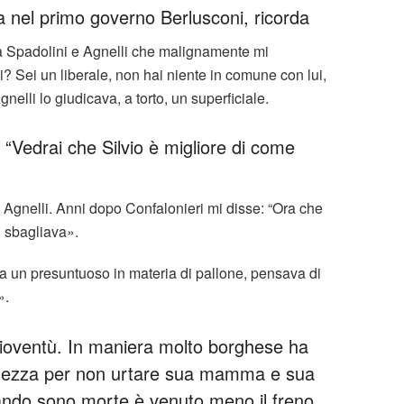
a nel primo governo Berlusconi, ricorda
 tra Spadolini e Agnelli che malignamente mi
 Sei un liberale, non hai niente in comune con lui,
gnelli lo giudicava, a torto, un superficiale.
 “Vedrai che Silvio è migliore di come
i e Agnelli. Anni dopo Confalonieri mi disse: “Ora che
 sbagliava».
ra un presuntuoso in materia di pallone, pensava di
».
i gioventù. In maniera molto borghese ha
olezza per non urtare sua mamma e sua
uando sono morte è venuto meno il freno