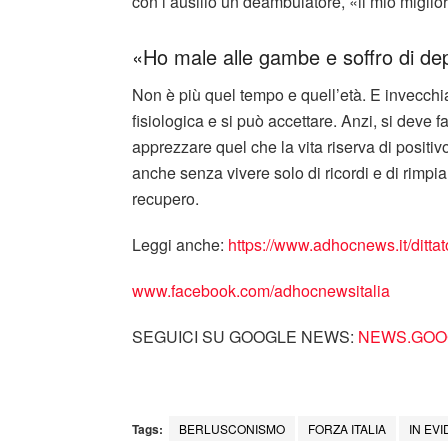
con l’ausilio un deambulatore, «il mio miglio
«Ho male alle gambe e soffro di dep
Non è più quel tempo e quell’età. E invecchi
fisiologica e si può accettare. Anzi, si deve f
apprezzare quel che la vita riserva di positiv
anche senza vivere solo di ricordi e di rimpian
recupero.
Leggi anche:
https://www.adhocnews.it/dittat
www.facebook.com/adhocnewsitalia
SEGUICI SU GOOGLE NEWS:
NEWS.GOOG
Tags:
BERLUSCONISMO
FORZA ITALIA
IN EV