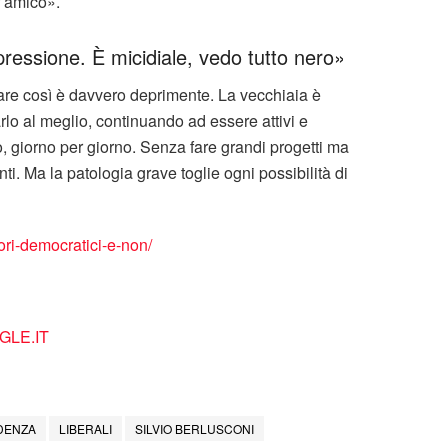
r amico».
ressione. È micidiale, vedo tutto nero»
are così è davvero deprimente. La vecchiaia è
arlo al meglio, continuando ad essere attivi e
o, giorno per giorno. Senza fare grandi progetti ma
ti. Ma la patologia grave toglie ogni possibilità di
ori-democratici-e-non/
LE.IT
IDENZA
LIBERALI
SILVIO BERLUSCONI