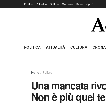
Politica
Attualità
Cultura
Cronaca
Relax
Sport
POLITICA
ATTUALITÀ
CULTURA
CRONA
Home
Politica
Una mancata rivol
Non è più quel te