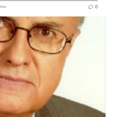
0
tica