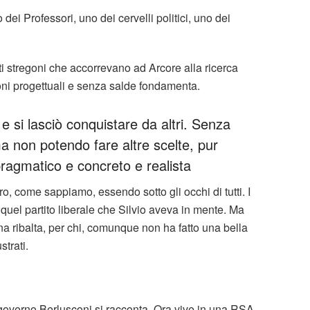
ei Professori, uno dei cervelli politici, uno dei
ti stregoni che accorrevano ad Arcore alla ricerca
oni progettuali e senza salde fondamenta.
e si lasciò conquistare da altri. Senza
a non potendo fare altre scelte, pur
ragmatico e concreto e realista
o, come sappiamo, essendo sotto gli occhi di tutti. I
i quel partito liberale che Silvio aveva in mente. Ma
na ribalta, per chi, comunque non ha fatto una bella
strati.
 governo Berlusconi si racconta. Ora vive in una RSA