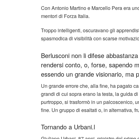
Con Antonio Martino e Marcello Pera era uno d
mentori di Forza Italia.
Troppo intelligenti, oscuravano gli apprendis
spasmodica di visibilità con scarse motivazi
Berlusconi non li difese abbastanza 
rendersi conto, o, forse, sapendo m
essendo un grande visionario, ma p
Un grande errore che, alla fine, ha pagato car
grandi di cui sopra erano la testa, la guida d
purtroppo, si trasformò in un palcoscenico, u
fine. Un gruppo di esaltati o, in alternativa, fru
Tornando a Urbani.l
Giuliano Urbani, 87 anni, ministro del primo