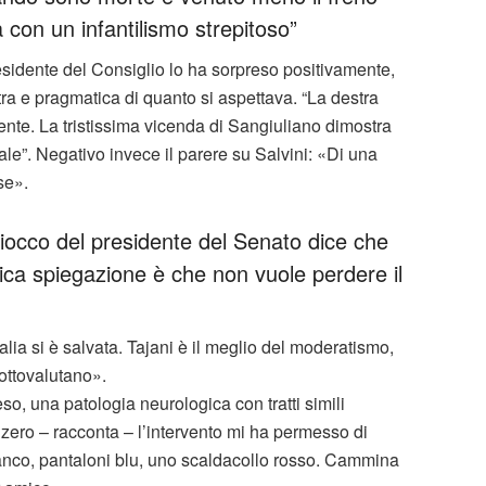
a con un infantilismo strepitoso”
esidente del Consiglio lo ha sorpreso positivamente,
ltra e pragmatica di quanto si aspettava. “La destra
gente. La tristissima vicenda di Sangiuliano dimostra
ale”. Negativo invece il parere su Salvini: «Di una
se».
iocco del presidente del Senato dice che
unica spiegazione è che non vuole perdere il
alia si è salvata. Tajani è il meglio del moderatismo,
sottovalutano».
so, una patologia neurologica con tratti simili
o zero – racconta – l’intervento mi ha permesso di
anco, pantaloni blu, uno scaldacollo rosso. Cammina