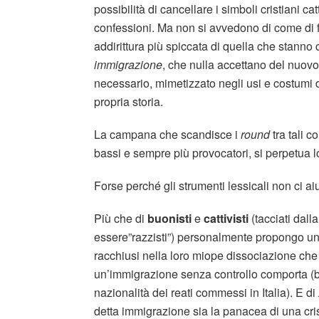
possibilità di cancellare i simboli cristiani cat
confessioni. Ma non si avvedono di come di f
addirittura più spiccata di quella che stanno
immigrazione
, che nulla accettano del nuovo 
necessario, mimetizzato negli usi e costumi d
propria storia.
La campana che scandisce i
round
tra tali 
bassi e sempre più provocatori, si perpetua l
Forse perché gli strumenti lessicali non ci a
Più che di
buonisti
e
cattivisti
(tacciati dall
essere”razzisti”) personalmente propongo un
racchiusi nella loro miope dissociazione che
un’immigrazione senza controllo comporta (ba
nazionalità dei reati commessi in Italia). E di
detta immigrazione sia la panacea di una cri