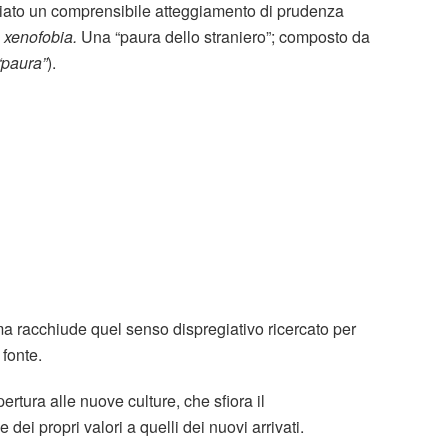
cciato un comprensibile atteggiamento di prudenza
i
xenofobia.
Una “paura dello straniero”; composto da
“paura”
).
a racchiude quel senso dispregiativo ricercato per
 fonte.
ertura alle nuove culture, che sfiora il
dei propri valori a quelli dei nuovi arrivati.