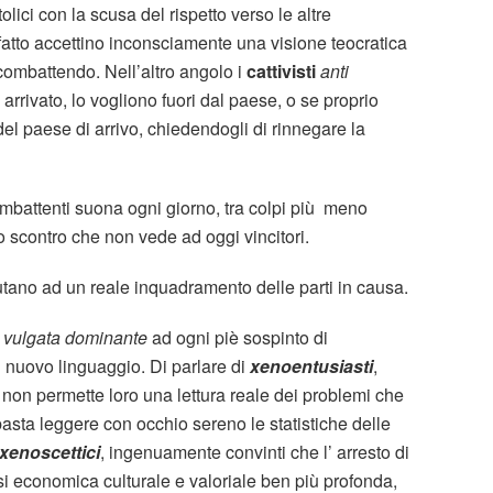
tolici con la scusa del rispetto verso le altre
atto accettino inconsciamente una visione teocratica
 combattendo. Nell’altro angolo i
cattivisti
anti
arrivato, lo vogliono fuori dal paese, o se proprio
el paese di arrivo, chiedendogli di rinnegare la
combattenti suona ogni giorno, tra colpi più meno
o scontro che non vede ad oggi vincitori.
iutano ad un reale inquadramento delle parti in causa.
a
vulgata dominante
ad ogni piè sospinto di
 nuovo linguaggio. Di parlare di
xenoentusiasti
,
 non permette loro una lettura reale dei problemi che
sta leggere con occhio sereno le statistiche delle
xenoscettici
, ingenuamente convinti che l’ arresto di
si economica culturale e valoriale ben più profonda,