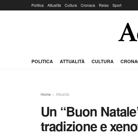
Politica
Attualità
Cultura
Cronaca
Relax
Sport
POLITICA
ATTUALITÀ
CULTURA
CRONA
Home
Attualità
Un “Buon Natale”
tradizione e xeno