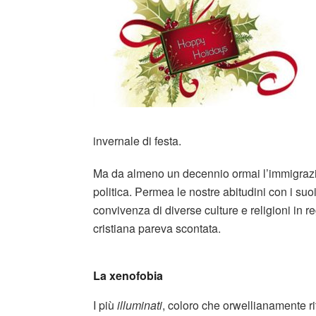
invernale di festa.
Ma da almeno un decennio ormai l’immigrazi
politica. Permea le nostre abitudini con i suoi
convivenza di diverse culture e religioni in r
cristiana pareva scontata.
La xenofobia
I più
illuminati
, coloro che orwellianamente r