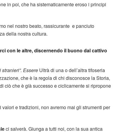
one in poi, che ha sistematicamente eroso i principi
siamo nel nostro beato, rassicurante e panciuto
a della nostra cultura.
ci con le altre, discernendo il buono dal cattivo
i stranieri”. Essere
Ultrà di una o dell’altra tifoseria
zzazione, che è la regola di chi disconosce la Storia,
i ciò che è già successo e ciclicamente si ripropone
ri valori e tradizioni, non avremo mai gli strumenti per
le
ci salverà. Giunga a tutti noi, con la sua antica