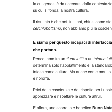
la cui genesi è da ricercarsi dalla contestazi
su cui si fonda la nostra cultura.
Il risultato è che noi, tutti noi, chiusi come 
cerchiobottismo
, non abbiamo più la coscienz
E siamo per questo incapaci di interfacciar
che portano.
Pencoliamo tra un
“fuori tutti”
a un
“siamo tutt
determina solo l’appiattimento e la standardi
intesa come cultura. Ma anche come monito d
e riprorrà.
Privi della coscienza e del rispetto per i nost
apprezzare e rispettare le culture altrui.
E allora, uno scorretto e benefico
Buon Nata