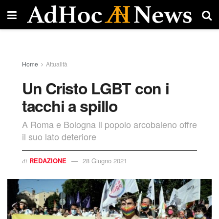
Home
Attualità
Un Cristo LGBT con i
tacchi a spillo
A Roma e Bologna il popolo arcobaleno offre
il suo lato deteriore
REDAZIONE
28 Giugno 2021
di