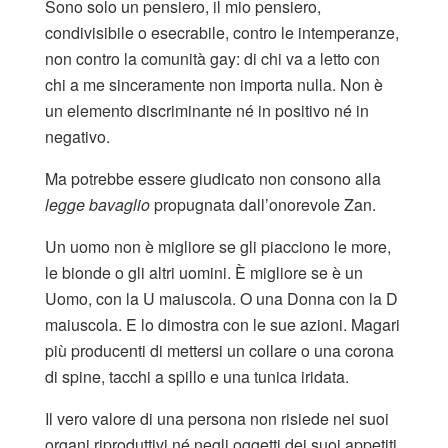
Sono solo un pensiero, il mio pensiero,
condivisibile o esecrabile, contro le intemperanze,
non contro la comunità gay: di chi va a letto con
chi a me sinceramente non importa nulla. Non è
un elemento discriminante né in positivo né in
negativo.
Ma potrebbe essere giudicato non consono alla
legge bavaglio
propugnata dall’onorevole Zan.
Un uomo non è migliore se gli piacciono le more,
le bionde o gli altri uomini. È migliore se è un
Uomo, con la U maiuscola. O una Donna con la D
maiuscola. E lo dimostra con le sue azioni. Magari
più producenti di mettersi un collare o una corona
di spine, tacchi a spillo e una tunica iridata.
Il vero valore di una persona non risiede nei suoi
organi riproduttivi né negli oggetti dei suoi appetiti