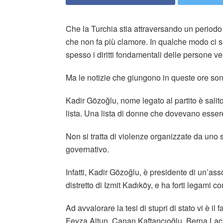
Che la Turchia stia attraversando un periodo 
che non fa più clamore. In qualche modo ci si
spesso i diritti fondamentali delle persone ve
Ma le notizie che giungono in queste ore son
Kadir Gözoğlu, nome legato al partito è salito
lista. Una lista di donne che dovevano essere
Non si tratta di violenze organizzate da uno 
governativo.
Infatti, Kadir Gözoğlu, è presidente di un’as
distretto di Izmit Kadıköy, e ha forti legami co
Ad avvalorare la tesi di stupri di stato vi è i
Feyza Altun, Canan Kaftancıoğlu, Berna La