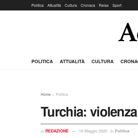
Politica
Attualità
Cultura
Cronaca
Relax
Sport
POLITICA
ATTUALITÀ
CULTURA
CRONA
Home
Politica
Turchia: violenza
REDAZIONE
19 Maggio 2020
Politica
di
In