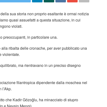
della sua storia non proprio esaltante è ormai notizia
amo quasi assuefatti a questa situazione, in cui
ngono violati.
o preoccupanti, in particolare una.
 alla ribalta delle cronache, per aver pubblicato una
 violentate.
squilibrato, ma rientravano in un preciso disegno
sociazione filantropica dipendente dalla moschea nel
n l’Akp.
l fatto che Kadir Gözoğlu, ha minacciato di stupro
çin e Nevşin Mengü.