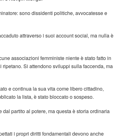
atore: sono dissidenti politiche, avvocatesse e
ccaduto attraverso i suoi account social, ma nulla è
cune associazioni femministe niente è stato fatto in
 si ripetano. Si attendono sviluppi sulla faccenda, ma
to e continua la sua vita come libero cittadino,
licato la lista, è stato bloccato o sospeso.
l partito al potere, ma questa è storia ordinaria
ettati i propri diritti fondamentali devono anche