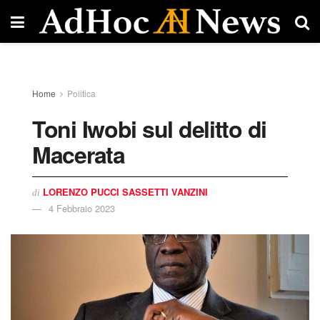
Home
Politica
Toni Iwobi sul delitto di
Macerata
LORENZO PUCCI SASSETTI VANZINI
di
4 Febbraio 2023