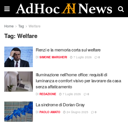
Home
Tag
Welfare
Tag:
Welfare
Renzi e la memoria corta sul welfare
DI
SIMONE MARGHERI
7 Luglio 2026
0
Illuminazione nell’home office: requisiti di
luminanza e comfort visivo per lavorare da casa
senza affaticamento
DI
REDAZIONE
7 Luglio 2026
0
La sindrome di Dorian Gray
DI
PAOLO AMATO
24 Giugno 2025
0