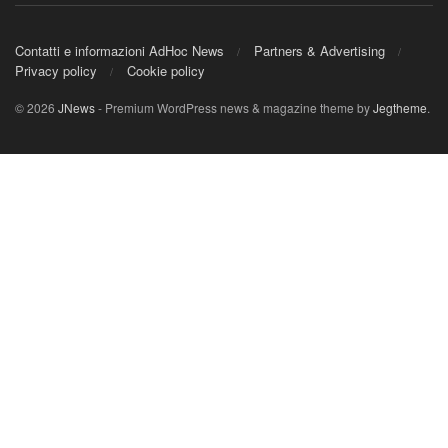
Contatti e informazioni AdHoc News
Partners & Advertising
Privacy policy
Cookie policy
© 2026
JNews
- Premium WordPress news & magazine theme by
Jegtheme
.