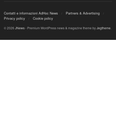
Contatti e informazioni AdHoc News
Partners & Advertising
Privacy policy
Cookie policy
© 2026
JNews
- Premium WordPress news & magazine theme by
Jegtheme
.