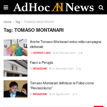
Home
Tag
TOMASO MONTANARI
Tag:
TOMASO MONTANARI
Anche Tomaso Montanari entra nella campagna
elettorale
DI
GIORGIO LAICI
29 Gennaio 2024
0
Fasci a Perugia
DI
REDAZIONE
21 Settembre 2021
0
Tomaso Montanari definisce le Foibe come
“Revisionismo”
DI
REDAZIONE
28 Agosto 2021
1