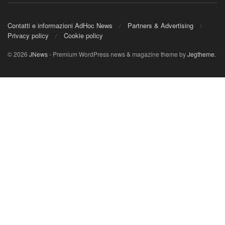
Contatti e informazioni AdHoc News
Partners & Advertising
Privacy policy
Cookie policy
© 2026
JNews
- Premium WordPress news & magazine theme by
Jegtheme
.