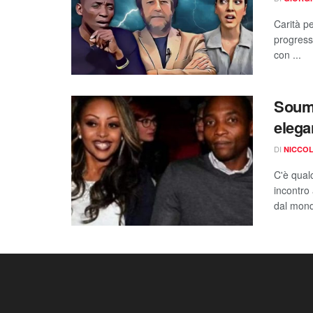
Carità p
progress
con ...
Souma
elega
DI
NICCOL
C'è qual
incontro
dal mond