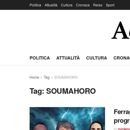
Politica
Attualità
Cultura
Cronaca
Relax
Sport
POLITICA
ATTUALITÀ
CULTURA
CRONA
Home
Tag
SOUMAHORO
Tag:
SOUMAHORO
Ferra
progr
DI
GIORGI