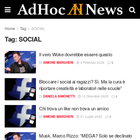
Home
Tag
SOCIAL
Tag:
SOCIAL
Il vero Woke dovrebbe essere questo
DI
SIMONE MARGHERI
4 Febbraio 2026
0
Bloccare i social ai ragazzi? Sì. Ma la cura è
riportare creatività e laboratori nelle scuole”
DI
DANIELA SIMONETTI
10 Dicembre 2025
0
Chi trova un like non trova un amico
DI
SIMONE MARGHERI
21 Luglio 2025
0
Musk, Marco Rizzo: “MEGA? Solo se declinato