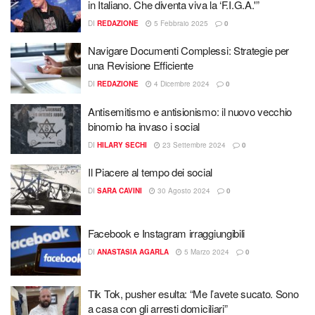
in Italiano. Che diventa viva la ‘F.I.G.A.'”
DI
REDAZIONE
5 Febbraio 2025
0
Navigare Documenti Complessi: Strategie per
una Revisione Efficiente
DI
REDAZIONE
4 Dicembre 2024
0
Antisemitismo e antisionismo: il nuovo vecchio
binomio ha invaso i social
DI
HILARY SECHI
23 Settembre 2024
0
Il Piacere al tempo dei social
DI
SARA CAVINI
30 Agosto 2024
0
Facebook e Instagram irraggiungibili
DI
ANASTASIA AGARLA
5 Marzo 2024
0
Tik Tok, pusher esulta: “Me l’avete sucato. Sono
a casa con gli arresti domiciliari”