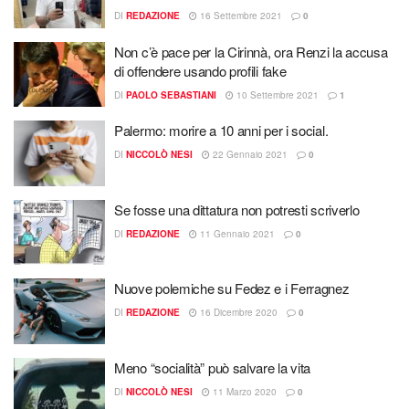
DI
REDAZIONE
16 Settembre 2021
0
Non c’è pace per la Cirinnà, ora Renzi la accusa
di offendere usando profili fake
DI
PAOLO SEBASTIANI
10 Settembre 2021
1
Palermo: morire a 10 anni per i social.
DI
NICCOLÒ NESI
22 Gennaio 2021
0
Se fosse una dittatura non potresti scriverlo
DI
REDAZIONE
11 Gennaio 2021
0
Nuove polemiche su Fedez e i Ferragnez
DI
REDAZIONE
16 Dicembre 2020
0
Meno “socialità” può salvare la vita
DI
NICCOLÒ NESI
11 Marzo 2020
0