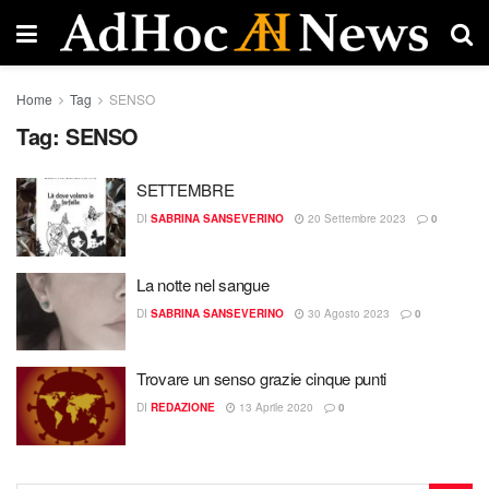
Home
Tag
SENSO
Tag:
SENSO
SETTEMBRE
DI
SABRINA SANSEVERINO
20 Settembre 2023
0
La notte nel sangue
DI
SABRINA SANSEVERINO
30 Agosto 2023
0
Trovare un senso grazie cinque punti
DI
REDAZIONE
13 Aprile 2020
0