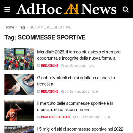
Home
Tag
SCOMMESSE SPORTIVE
Tag:
SCOMMESSE SPORTIVE
Mondiale 2026, il torneo più esteso di sempre:
opportunità e incognite della nuova formula
DI
REDAZIONE
26 Marzo 2026
0
Giochi divertenti che si adattano a una vita
frenetica
DI
REDAZIONE
31 Gennaio 2026
0
Il mercato delle scommesse sportive è in
crescita: ecco alcuni numeri
DI
PAOLO SEBASTIANI
28 Febbraio 2023
0
I 5 migliori siti di scommesse sportive nel 2022