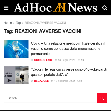
Home
Tag
REAZIONI AVVERSE VACCINI
Tag:
REAZIONI AVVERSE VACCINI
Covid – Una relazione medico militare certifica il
vaccino come concausa della menomazione
permanente
DI
GIORGIO LAICI
18 Luglio 2022
19
“Vaccini, le reazioni avverse sono 640 volte più di
quanto riportate dall’Aifa”
DI
REDAZIONE
13 Febbraio 2022
2