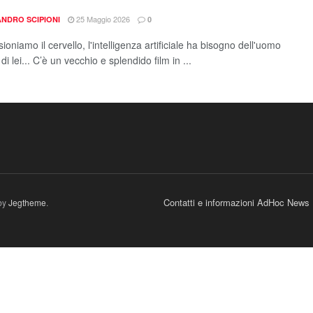
25 Maggio 2026
NDRO SCIPIONI
0
oniamo il cervello, l'intelligenza artificiale ha bisogno dell'uomo
di lei... ​C’è un vecchio e splendido film in ...
Contatti e informazioni AdHoc News
by
Jegtheme
.