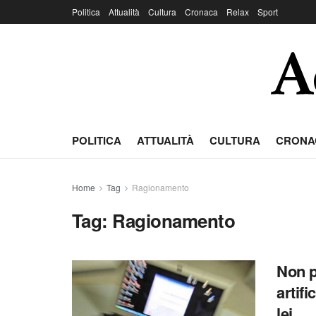
Politica
Attualità
Cultura
Cronaca
Relax
Sport
POLITICA
ATTUALITÀ
CULTURA
CRONA
Home
Tag
Ragionamento
Tag:
Ragionamento
Non p
artif
lei… ​