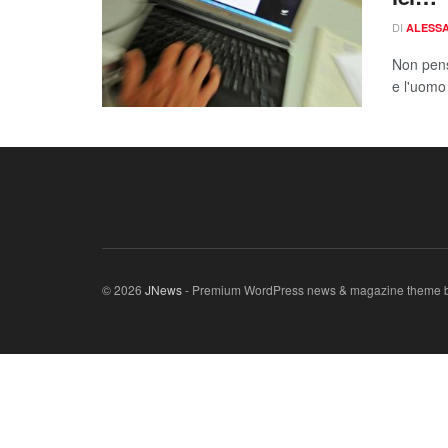
DI
ALESSA
Non pensi
e l'uomo 
© 2026
JNews
- Premium WordPress news & magazine theme 