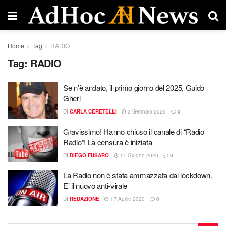
Home
Tag
RADIO
Tag:
RADIO
Se n’è andato, il primo giorno del 2025, Guido
Gheri
DI
CARLA CERETELLI
3 Gennaio 2025
0
Gravissimo! Hanno chiuso il canale di “Radio
Radio”! La censura è iniziata
DI
DIEGO FUSARO
14 Giugno 2020
0
La Radio non è stata ammazzata dal lockdown.
E’ il nuovo anti-virale
DI
REDAZIONE
17 Aprile 2020
0