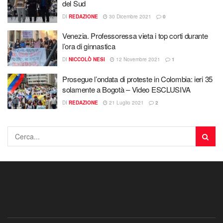
del Sud
DI
REDAZIONE
30 Dicembre 2021
0
Venezia. Professoressa vieta i top corti durante
l’ora di ginnastica
DI
NICCOLÒ NESI
12 Novembre 2021
1
Prosegue l’ondata di proteste in Colombia: ieri 35
solamente a Bogotà – Video ESCLUSIVA
DI
REDAZIONE
21 Luglio 2021
2