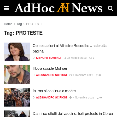
Home
Tag
PROTESTE
Tag:
PROTESTE
Contestazioni al Ministro Roccella: Una brutta
pagina
DI
KISHORE BOMBACI
22 Maggio 2023
0
Il boia uccide Mohsen
DI
ALESSANDRO SCIPIONI
9 Dicembre 2022
0
In Iran si continua a morire
DI
ALESSANDRO SCIPIONI
7 Novembre 2022
0
Danni da effetti del vaccino: forti proteste in Corea