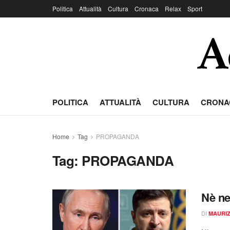
Politica
Attualità
Cultura
Cronaca
Relax
Sport
POLITICA
ATTUALITÀ
CULTURA
CRONA
Home
Tag
PROPAGANDA
Tag:
PROPAGANDA
Nè ne
DI
MAURIZ