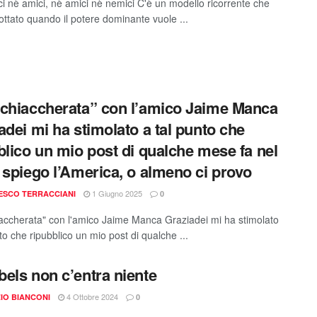
i nè amici, nè amici nè nemici C'è un modello ricorrente che
ottato quando il potere dominante vuole ...
chiaccherata” con l’amico Jaime Manca
adei mi ha stimolato a tal punto che
blico un mio post di qualche mese fa nel
 spiego l’America, o almeno ci provo
1 Giugno 2025
ESCO TERRACCIANI
0
accherata" con l'amico Jaime Manca Graziadei mi ha stimolato
to che ripubblico un mio post di qualche ...
els non c’entra niente
4 Ottobre 2024
IO BIANCONI
0