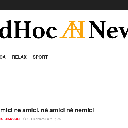
CA
RELAX
SPORT
mici nè amici, nè amici nè nemici
13 Dicembre 2025
IO BIANCONI
0