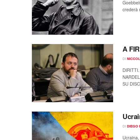
Goebbels
crederà n
A FI
DI
NICCOL
DIRITTI
NARDEL
SU DISC
Ucrai
DI
DIEGO
Ucraina, 