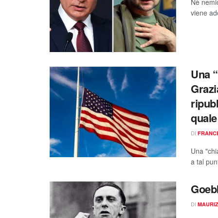
Nè nemic
viene ad
Una “
Grazi
ripub
quale
DI
FRANC
Una "chi
a tal pun
Goebb
DI
MAURIZ