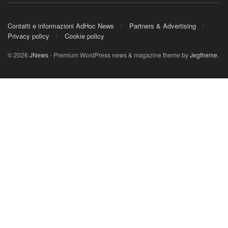
Contatti e informazioni AdHoc News
Partners & Advertising
Privacy policy
Cookie policy
© 2026
JNews
- Premium WordPress news & magazine theme by
Jegtheme
.