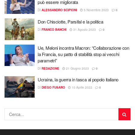
può essere migliorata
DI
ALESSANDRO SCIPIONI
5 Novembre 2023
0
Don Chisciotte, Parsifal e la politica
DI
FRANCO BANCHI
31 Agosto 2023
0
Ue, Meloni incontra Macron: “Collaborazione con
la Francia, su patto di stabilità stop ai vecchi
parametri”
DI
REDAZIONE
21 Giugno 2023
0
Ucraina, la guerra in tasca al popolo italiano
DI
DIEGO FUSARO
10 Aprile 2022
0