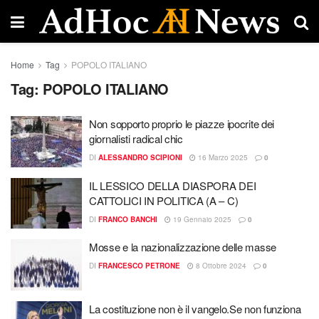
Home
Tag
POPOLO ITALIANO
Tag:
POPOLO ITALIANO
Non sopporto proprio le piazze ipocrite dei
giornalisti radical chic
DI
ALESSANDRO SCIPIONI
16 Marzo 2025
0
IL LESSICO DELLA DIASPORA DEI
CATTOLICI IN POLITICA (A – C)
DI
FRANCO BANCHI
19 Gennaio 2025
0
Mosse e la nazionalizzazione delle masse
DI
FRANCESCO PETRONE
8 Ottobre 2024
0
La costituzione non è il vangelo.Se non funziona