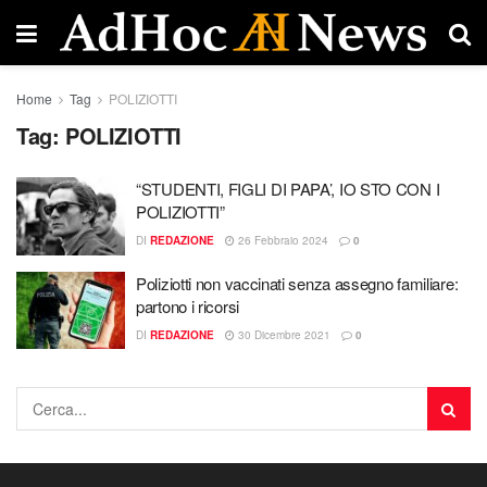
Home
Tag
POLIZIOTTI
Tag:
POLIZIOTTI
“STUDENTI, FIGLI DI PAPA’, IO STO CON I
POLIZIOTTI”
DI
REDAZIONE
26 Febbraio 2024
0
Poliziotti non vaccinati senza assegno familiare:
partono i ricorsi
DI
REDAZIONE
30 Dicembre 2021
0