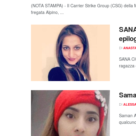
(NOTA STAMPA) - Il Carrier Strike Group (CSG) della Ma
fregata Alpino, ...
SANA 
epilo
DI
ANAST
SANA CHE
ragazza d
Sama
DI
ALESSA
Saman Ab
qualcuno,