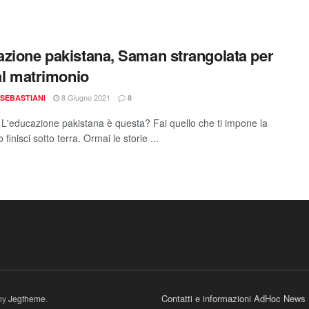
zione pakistana, Saman strangolata per
 al matrimonio
8 Giugno 2021
SEBASTIANI
8
L'educazione pakistana è questa? Fai quello che ti impone la
o finisci sotto terra. Ormai le storie ...
Contatti e informazioni AdHoc News
by
Jegtheme
.