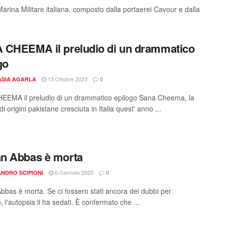
rina Militare italiana, composto dalla portaerei Cavour e dalla
CHEEMA il preludio di un drammatico
go
13 Ottobre 2023
ASIA AGARLA
0
EMA il preludio di un drammatico epilogo Sana Cheema, la
i origini pakistane cresciuta in Italia quest' anno ...
n Abbas è morta
6 Gennaio 2023
NDRO SCIPIONI
0
bas è morta. Se ci fossero stati ancora dei dubbi per
 l'autopsia li ha sedati. È confermato che ...