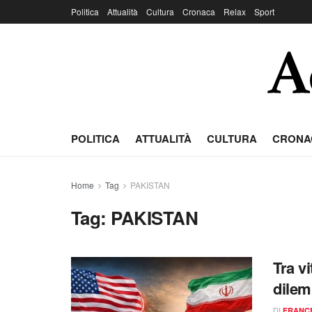
Politica
Attualità
Cultura
Cronaca
Relax
Sport
POLITICA
ATTUALITÀ
CULTURA
CRONA
Home
Tag
PAKISTAN
Tag:
PAKISTAN
Tra vi
dilem
DI
FRANC