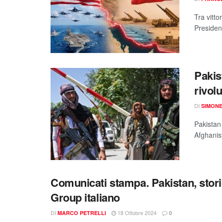
Tra vitto
Presiden
Pakis
rivol
DI
SIMON
Pakistan 
Afghanis
Comunicati stampa. Pakistan, storic
Group italiano
DI
18 Ottobre 2024
MARCO PETRELLI
0