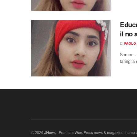
Educa
il no
DI
PAOLO 
Saman - 
famiglia 
© 2026
JNews
- Premium WordPress news & magazine theme 