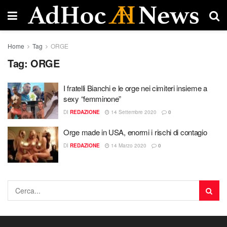
Home
Tag
ORGE
Tag:
ORGE
I fratelli Bianchi e le orge nei cimiteri insieme a
sexy “femminone”
DI
REDAZIONE
14 Settembre 2020
0
Orge made in USA, enormi i rischi di contagio
DI
REDAZIONE
14 Marzo 2020
0