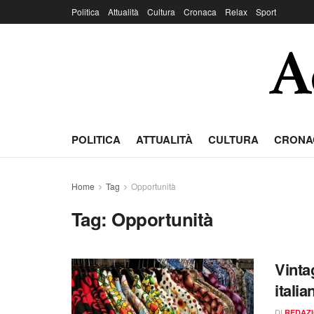
Politica
Attualità
Cultura
Cronaca
Relax
Sport
POLITICA
ATTUALITÀ
CULTURA
CRONA
Home
Tag
Opportunità
Tag:
Opportunità
Vinta
itali
DI
REDAZ