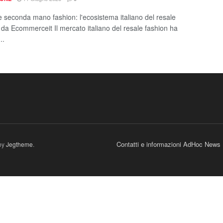
e seconda mano fashion: l'ecosistema italiano del resale
 da Ecommerceit Il mercato italiano del resale fashion ha
..
Contatti e informazioni AdHoc News
by
Jegtheme
.