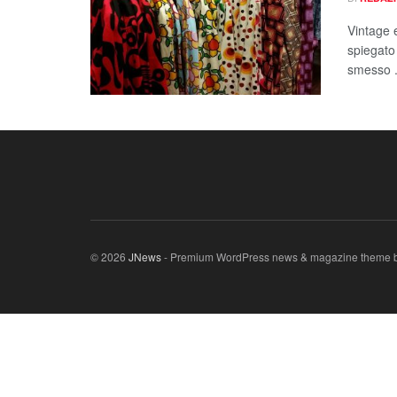
Vintage 
spiegato
smesso .
© 2026
JNews
- Premium WordPress news & magazine theme 