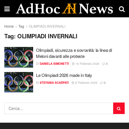
Home
Tag
OLIMPIADI INVERNALI
Tag:
OLIMPIADI INVERNALI
Olimpiadi, sicurezza e sovranità: la linea di
Meloni davanti alle proteste
DI
DANIELA SIMONETTI
16 Febbraio 2026
0
Le Olimpiadi 2026 made in Italy
DI
STEFANIA SCARPATI
8 Febbraio 2026
0