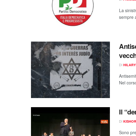
La sinist
sempre as
Antis
vecch
DI
HILARY
Antisemi
Nel corso
Il “d
DI
KISHO
Sono pre