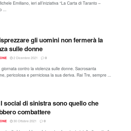
ichele Emiliano, ieri all’iniziativa “La Carta di Taranto –
 ...
isprezzare gli uomini non fermerà la
nza sulle donne
2 Dicembre 2021
IONE
0
a giornata contro la violenza sulle donne. Sacrosanta
one, pericolosa e perniciosa la sua deriva. Rai Tre, sempre ...
 I social di sinistra sono quello che
bbero combattere
30 Ottobre 2021
IONE
0