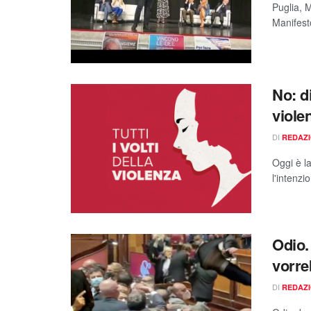
Puglia, M
Manifesto
No: d
viole
DI
REDAZ
Oggi è l
l'intenzi
Odio.
vorre
DI
REDAZ