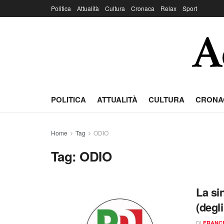
Politica
Attualità
Cultura
Cronaca
Relax
Sport
POLITICA
ATTUALITÀ
CULTURA
CRONA
Home
Tag
ODIO
Tag:
ODIO
La sin
(degli
DI
FRANC