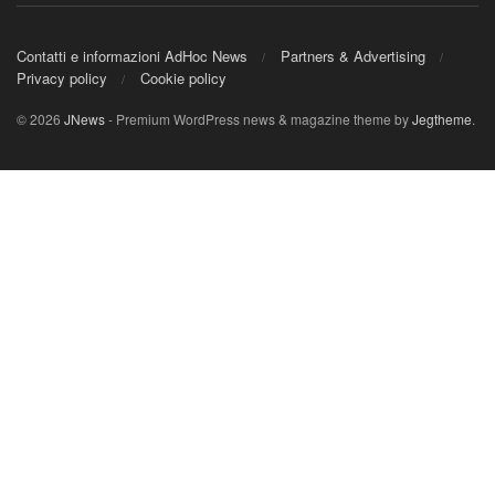
Contatti e informazioni AdHoc News
Partners & Advertising
Privacy policy
Cookie policy
© 2026
JNews
- Premium WordPress news & magazine theme by
Jegtheme
.