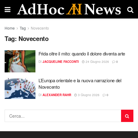
Home
Tag
Novecento
Tag:
Novecento
Frida oltre il mito: quando il dolore diventa arte
DI
JACQUELINE FACCONTI
24 Giugno 2026
0
L’Europa orientale e la nuova narrazione del
Novecento
DI
ALEXANDER RAHR
3 Giugno 2026
0