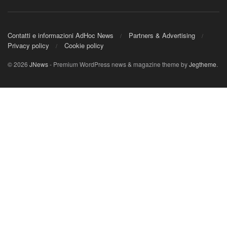
Contatti e informazioni AdHoc News
Partners & Advertising
Privacy policy
Cookie policy
© 2026
JNews
- Premium WordPress news & magazine theme by
Jegtheme
.