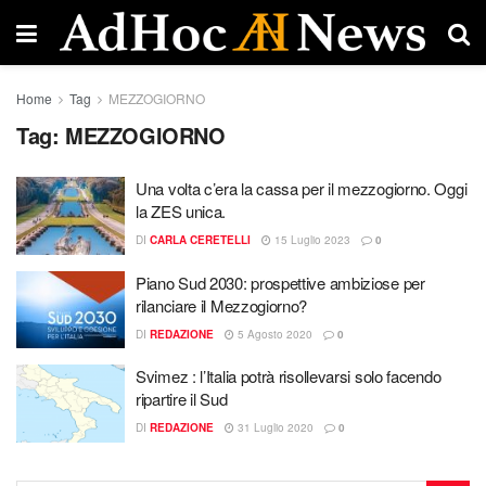
Home
Tag
MEZZOGIORNO
Tag:
MEZZOGIORNO
Una volta c’era la cassa per il mezzogiorno. Oggi
la ZES unica.
DI
CARLA CERETELLI
15 Luglio 2023
0
Piano Sud 2030: prospettive ambiziose per
rilanciare il Mezzogiorno?
DI
REDAZIONE
5 Agosto 2020
0
Svimez : l’Italia potrà risollevarsi solo facendo
ripartire il Sud
DI
REDAZIONE
31 Luglio 2020
0