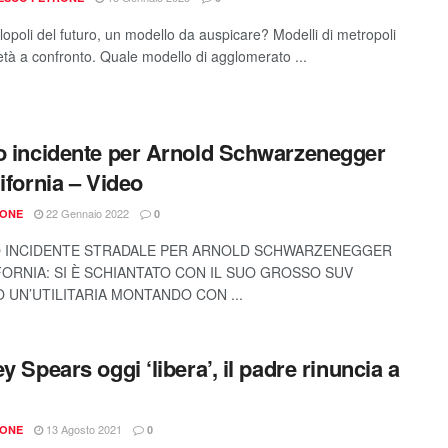
opoli del futuro, un modello da auspicare? Modelli di metropoli
ietà a confronto. Quale modello di agglomerato ...
o incidente per Arnold Schwarzenegger
lifornia – Video
22 Gennaio 2022
IONE
0
 INCIDENTE STRADALE PER ARNOLD SCHWARZENEGGER
FORNIA: SI È SCHIANTATO CON IL SUO GROSSO SUV
 UN’UTILITARIA MONTANDO CON ...
y Spears oggi ‘libera’, il padre rinuncia a
13 Agosto 2021
IONE
0