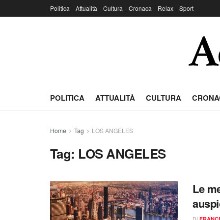
Politica
Attualità
Cultura
Cronaca
Relax
Sport
POLITICA
ATTUALITÀ
CULTURA
CRONA
Home
Tag
LOS ANGELES
Tag:
LOS ANGELES
Le me
auspi
DI
FRANC