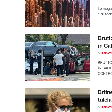
Le megal
e di soc
Brutt
in Ca
DI
REDAZ
BRUTTO
IN CALI
CONTRO
Britne
tutela
DI
REDAZ