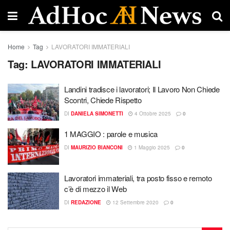
Home
Tag
LAVORATORI IMMATERIALI
Tag:
LAVORATORI IMMATERIALI
Landini tradisce i lavoratori; Il Lavoro Non Chiede
Scontri, Chiede Rispetto
DI
DANIELA SIMONETTI
4 Ottobre 2025
0
1 MAGGIO : parole e musica
DI
MAURIZIO BIANCONI
1 Maggio 2025
0
Lavoratori immateriali, tra posto fisso e remoto
c’è di mezzo il Web
DI
REDAZIONE
12 Settembre 2020
0