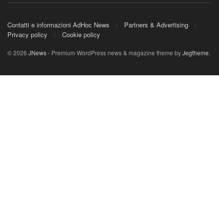
Contatti e informazioni AdHoc News
Partners & Advertising
Privacy policy
Cookie policy
© 2026
JNews
- Premium WordPress news & magazine theme by
Jegtheme
.