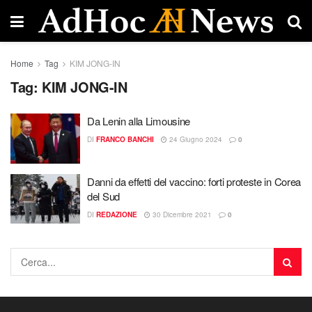
Home
Tag
KIM JONG-IN
Tag:
KIM JONG-IN
Da Lenin alla Limousine
DI
FRANCO BANCHI
24 Giugno 2024
0
Danni da effetti del vaccino: forti proteste in Corea
del Sud
DI
REDAZIONE
30 Dicembre 2021
0