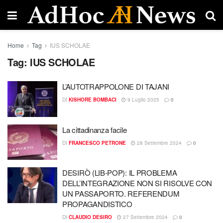
Home
Tag
IUS SCHOLAE
Tag:
IUS SCHOLAE
L’AUTOTRAPPOLONE DI TAJANI
DI
KISHORE BOMBACI
9 Luglio 2025
0
La cittadinanza facile
DI
FRANCESCO PETRONE
28 Settembre 2024
0
DESIRÒ (LIB-POP): IL PROBLEMA
DELL’INTEGRAZIONE NON SI RISOLVE CON
UN PASSAPORTO. REFERENDUM
PROPAGANDISTICO
DI
CLAUDIO DESIRO
27 Settembre 2024
0