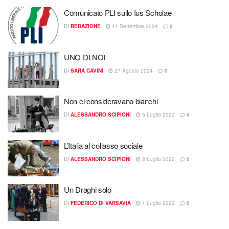
Comunicato PLI sullo Ius Scholae
DI
REDAZIONE
11 Settembre 2024
0
UNO DI NOI
DI
SARA CAVINI
27 Agosto 2024
0
Non ci consideravano bianchi
DI
ALESSANDRO SCIPIONI
5 Luglio 2022
0
L’Italia al collasso sociale
DI
ALESSANDRO SCIPIONI
2 Luglio 2022
0
Un Draghi solo
DI
FEDERICO DI VARSAVIA
1 Luglio 2022
0