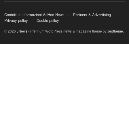
Contatti e informazioni AdHoc News
Partners & Advertising
Privacy policy
Cookie policy
© 2026
JNews
- Premium WordPress news & magazine theme by
Jegtheme
.