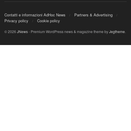
Contatti e informazioni AdHoc News
Partners & Advertising
Privacy policy
Cookie policy
© 2026
JNews
- Premium WordPress news & magazine theme by
Jegtheme
.