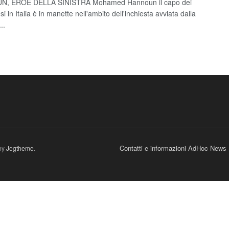
, EROE DELLA SINISTRA Mohamed Hannoun il capo dei
si in Italia è in manette nell'ambito dell'inchiesta avviata dalla
..
Contatti e informazioni AdHoc News
by
Jegtheme
.