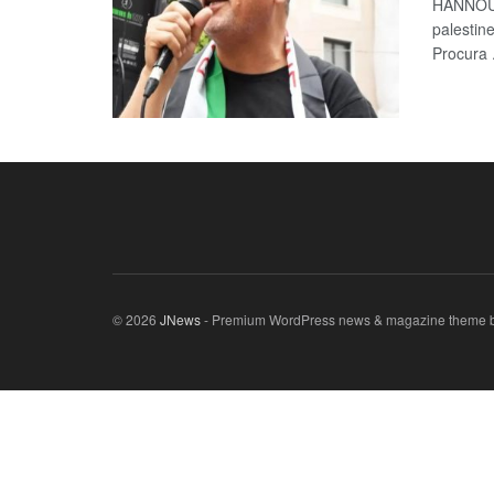
HANNOUN
palestine
Procura .
© 2026
JNews
- Premium WordPress news & magazine theme 