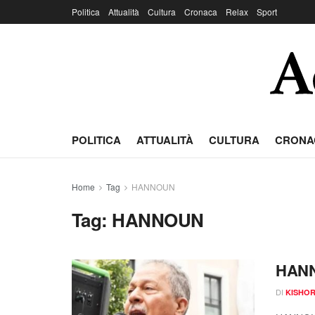
Politica
Attualità
Cultura
Cronaca
Relax
Sport
POLITICA
ATTUALITÀ
CULTURA
CRONA
Home
Tag
HANNOUN
Tag:
HANNOUN
HANN
DI
KISHO