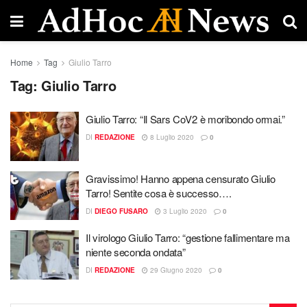
Home
Tag
Giulio Tarro
Tag:
Giulio Tarro
Giulio Tarro: “Il Sars CoV2 è moribondo ormai.”
DI
REDAZIONE
8 Luglio 2020
0
Gravissimo! Hanno appena censurato Giulio
Tarro! Sentite cosa è successo….
DI
DIEGO FUSARO
3 Luglio 2020
0
Il virologo Giulio Tarro: “gestione fallimentare ma
niente seconda ondata”
DI
REDAZIONE
29 Giugno 2020
0