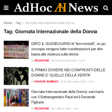
Home
Tag
Giornata Internazionale della Donna
Tag:
Giornata Internazionale della Donna
DATO IL SUSSEGUIRSI di “femminicidi”, un po’
ovunque vengono fatte manifestazioni per dire
basta alla violenza sulle donne
DI
REDAZIONE
25 Novembre 2025
0
IL PRIMO DOVERE NEI CONFRONTI DELLE
DONNE E’ QUELLO DELLA VERITA’
DI
KISHORE BOMBACI
25 Novembre 2025
0
Giornata Internazionale della Donna: seminario
con il Sottosegretario Rauti ed il Generale
Figliuolo
DI
REDAZIONE
1 Marzo 2023
0