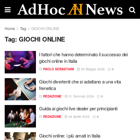
Home
Tag
GIOCHI ONLINE
Tag:
GIOCHI ONLINE
I fattori che hanno determinato il successo dei
giochi online in Italia
DI
PAOLO SEBASTIANI
26 Maggio 2026
0
Giochi divertenti che si adattano a una vita
frenetica
DI
REDAZIONE
31 Gennaio 2026
0
Guida ai giochi live dealer per principianti
DI
REDAZIONE
29 Aprile 2025
0
Giochi online: i più amati in Italia