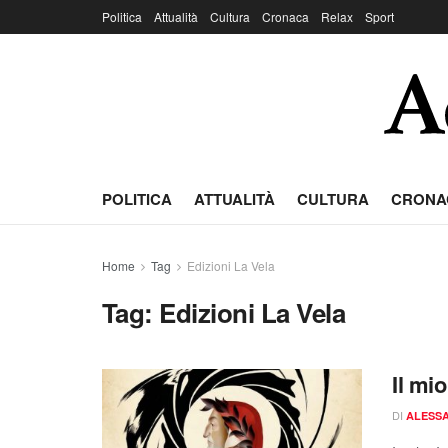
Politica
Attualità
Cultura
Cronaca
Relax
Sport
POLITICA
ATTUALITÀ
CULTURA
CRONA
Home
Tag
Edizioni La Vela
Tag:
Edizioni La Vela
Il mi
DI
ALESSA