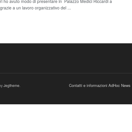
Ieri ho avuto modo di presentare in Palazzo Medici Riccardi a
grazie a un lavoro organizzativo del ...
Contatti e informazioni AdHoc News
by
Jegtheme
.