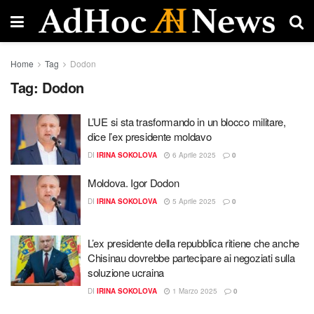
Home
Tag
Dodon
Tag:
Dodon
L’UE si sta trasformando in un blocco militare,
dice l’ex presidente moldavo
DI
IRINA SOKOLOVA
6 Aprile 2025
0
Moldova. Igor Dodon
DI
IRINA SOKOLOVA
5 Aprile 2025
0
L’ex presidente della repubblica ritiene che anche
Chisinau dovrebbe partecipare ai negoziati sulla
soluzione ucraina
DI
IRINA SOKOLOVA
1 Marzo 2025
0