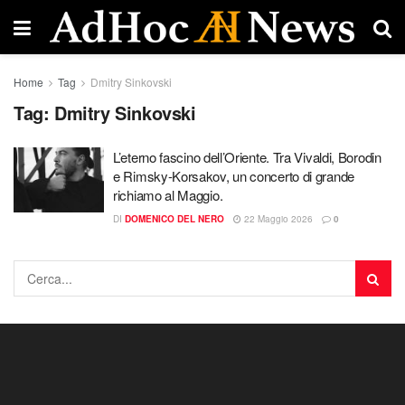
Home
Tag
Dmitry Sinkovski
Tag:
Dmitry Sinkovski
L’eterno fascino dell’Oriente. Tra Vivaldi, Borodin
e Rimsky-Korsakov, un concerto di grande
richiamo al Maggio.
DI
DOMENICO DEL NERO
22 Maggio 2026
0