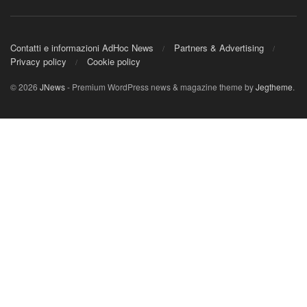
Contatti e informazioni AdHoc News
Partners & Advertising
Privacy policy
Cookie policy
© 2026
JNews
- Premium WordPress news & magazine theme by
Jegtheme
.