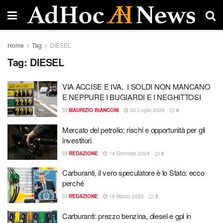
Home
Tag
DIESEL
Tag:
DIESEL
VIA ACCISE E IVA, I SOLDI NON MANCANO
E NEPPURE I BUGIARDI E I NEGHITTOSI
DI
MAURIZIO BIANCONI
30 Luglio 2026
0
Mercato del petrolio: rischi e opportunità per gli
investitori
DI
REDAZIONE
14 Gennaio 2024
0
Carburanti, il vero speculatore è lo Stato: ecco
perché
DI
REDAZIONE
19 Marzo 2022
2
Carburanti: prezzo benzina, diesel e gpl in