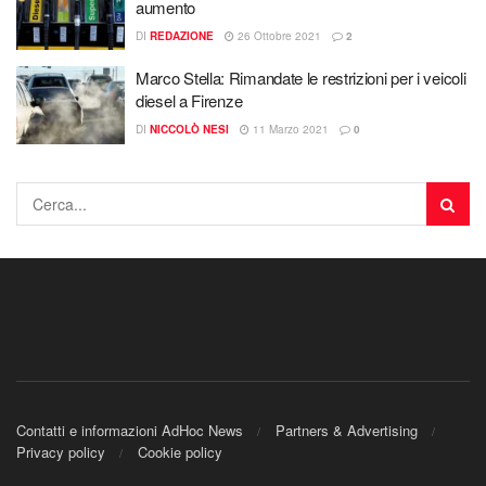
aumento
DI
REDAZIONE
26 Ottobre 2021
2
Marco Stella: Rimandate le restrizioni per i veicoli
diesel a Firenze
DI
NICCOLÒ NESI
11 Marzo 2021
0
Contatti e informazioni AdHoc News
Partners & Advertising
Privacy policy
Cookie policy