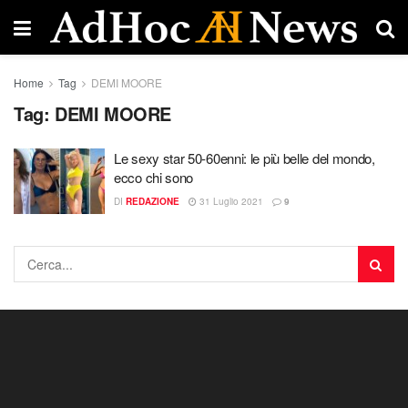
Home
Tag
DEMI MOORE
Tag:
DEMI MOORE
Le sexy star 50-60enni: le più belle del mondo,
ecco chi sono
DI
REDAZIONE
31 Luglio 2021
9