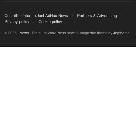
Contatti e informazioni AdHoc News
Partners & Advertising
Privacy policy
Cookie policy
© 2026
JNews
- Premium WordPress news & magazine theme by
Jegtheme
.