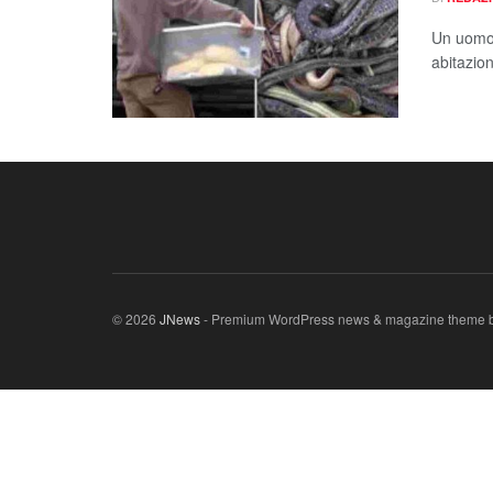
Un uomo 
abitazion
© 2026
JNews
- Premium WordPress news & magazine theme 